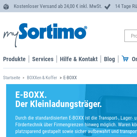
Kostenloser Versand ab 24,00 € inkl. MwSt.
14 Tage R
Produkte
Services
Hilfe & Kontakt
Blog
O
Startseite
BOXXen & Koffer
E-BOXX
E-BOXX.
Der Kleinladungsträger.
Durch die standardisierten E-BOXX ist die Transport-, Lager- 
Fördertechnik über Firmengrenzen hinweg möglich. Waren k
platzsparend gestapelt sowie sicher aufbewahrt und transpor