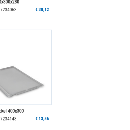
0x300x280
 37234063
€ 30,12
ckel 400x300
 37234148
€ 13,56