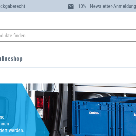
ückgaberecht
10% | Newsletter-Anmeldun
nlineshop
und
önnen
tiert werden.