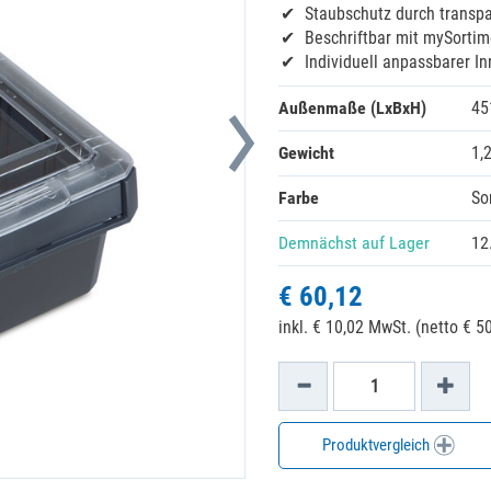
Staubschutz durch transp
Beschriftbar mit mySortim
Individuell anpassbarer I
Außenmaße (LxBxH)
45
Gewicht
1,
Farbe
So
Demnächst auf Lager
12
€ 60,12
inkl. € 10,02 MwSt. (netto € 50
Produktvergleich