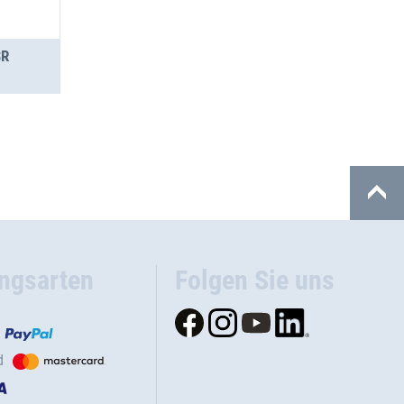
SR
ngsarten
Folgen Sie uns
d