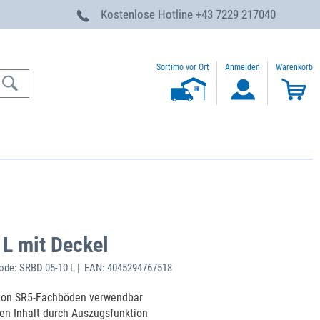
g
Kostenlose Hotline
+43 7229 217040
Sortimo vor Ort
Anmelden
Warenkorb
L mit Deckel
de: SRBD 05-10 L | EAN: 4045294767518
 von SR5-Fachböden verwendbar
den Inhalt durch Auszugsfunktion