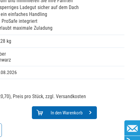
aum und minimieren Sie Ihre Fahrten
 sperriges Ladegut sicher auf dem Dach
h ein einfaches Handling
ProSafe integriert
rlaubt maximale Zuladung
,28 kg
lber
hwarz
.08.2026
0,70),
Preis pro Stück, zzgl. Versandkosten
In den Warenkorb