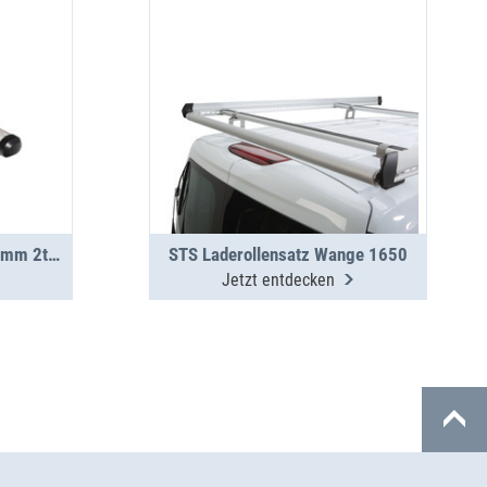
TopSystem Laderohr 3000mm 2teilig
STS Laderollensatz Wange 1650
Jetzt entdecken