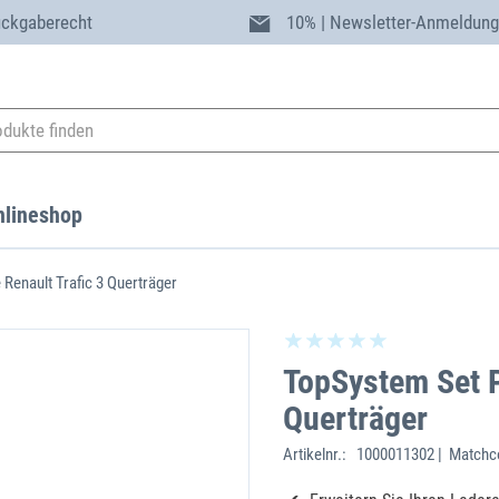
ückgaberecht
10% | Newsletter-Anmeldun
nlineshop
Renault Trafic 3 Querträger
TopSystem Set P
Querträger
Artikelnr.:
1000011302 | Matchc