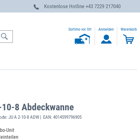
g
Kostenlose Hotline
+43 7229 217040
Sortimo vor Ort
Anmelden
Warenkorb
2-10-8 Abdeckwanne
de: JU A 2-10-8 ADW | EAN: 4014599796905
bo-Unit
leinteilen