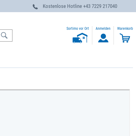
g
Kostenlose Hotline
+43 7229 217040
Sortimo vor Ort
Anmelden
Warenkorb