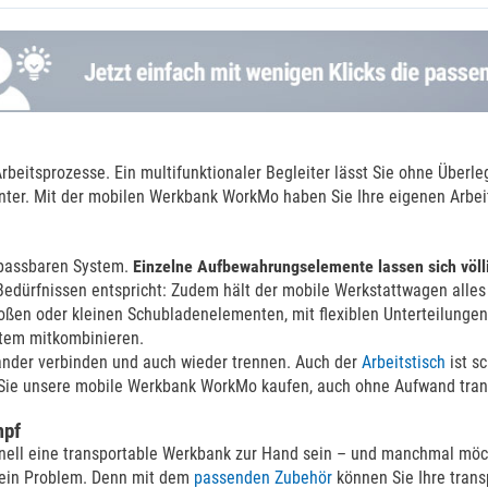
Arbeitsprozesse. Ein multifunktionaler Begleiter lässt Sie ohne Über
izienter. Mit der mobilen Werkbank WorkMo haben Sie Ihre eigenen Ar
npassbaren System.
Einzelne Aufbewahrungselemente lassen sich völli
Bedürfnissen entspricht: Zudem hält der mobile Werkstattwagen alles f
großen oder kleinen Schubladenelementen, mit flexiblen Unterteilung
stem mitkombinieren.
inander verbinden und auch wieder trennen. Auch der
Arbeitstisch
ist s
n Sie unsere mobile Werkbank WorkMo kaufen, auch ohne Aufwand tran
mpf
nell eine transportable Werkbank zur Hand sein – und manchmal möc
 kein Problem. Denn mit dem
passenden Zubehör
können Sie Ihre tran