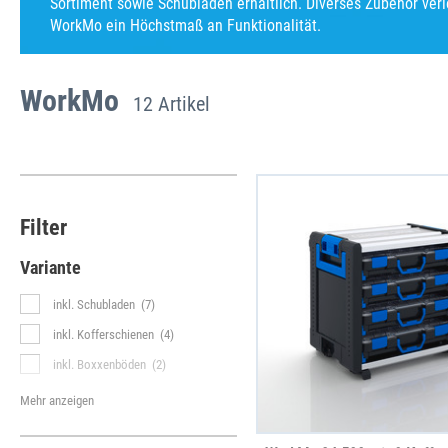
Sortiment sowie Schubladen erhältlich. Diverses Zubehör verl
WorkMo ein Höchstmaß an Funktionalität.
WorkMo
12 Artikel
Filter
Variante
inkl. Schubladen
(7)
inkl. Kofferschienen
(4)
inkl. Boxxenböden
(2)
Mehr anzeigen