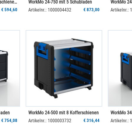
WorkMo 24-500 mit 8 Kofferschienen inkl. BOXXen
WorkMo 24-750 mit 5 Schubladen
WorkMo 24
€ 594,60
Artikelnr.: 1000004432
€ 873,00
Artikelnr.:
laden
WorkMo 24-500 mit 8 Kofferschienen
WorkMo 34-
€ 754,08
Artikelnr.: 1000003732
€ 316,44
Artikelnr.: