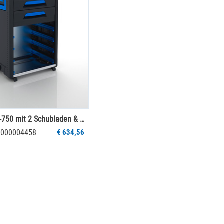
WorkMo 24-750 mit 2 Schubladen & 8 Kofferschienen
 1000004458
€ 634,56