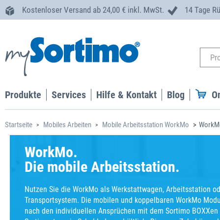
Kostenloser Versand ab 24,00 € inkl. MwSt.
14 Tage R
Produkte
Services
Hilfe & Kontakt
Blog
O
Startseite
Mobiles Arbeiten
Mobile Arbeitsstation WorkMo
WorkM
WorkMo.
Die mobile Arbeitsstation.
Nutzen Sie die WorkMo als Werkstattwagen, Arbeitsstation o
Transportsystem. Die mobilen und koppelbaren WorkMo Modu
nach den individuellen Ansprüchen mit dem Sortimo BOXXen 