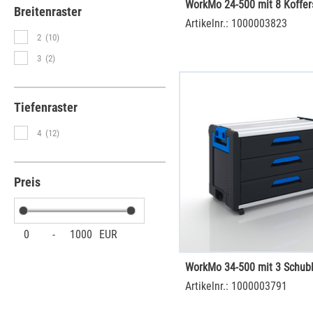
Breitenraster
Artikelnr.: 1000003823
2
(10)
3
(2)
Tiefenraster
4
(12)
Preis
0
-
1000
EUR
WorkMo 34-500 mit 3 Schub
Artikelnr.: 1000003791