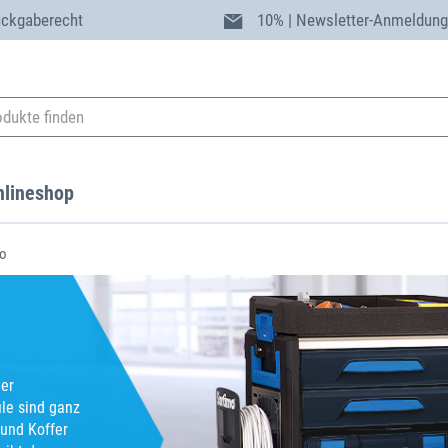
ückgaberecht
10% | Newsletter-Anmeldun
nlineshop
o
der
le sind ganz
und Koffer