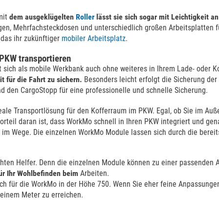
mit
dem ausgeklügelten
Roller
lässt sie sich sogar mit Leichtigkeit 
n, Mehrfachsteckdosen und unterschiedlich großen Arbeitsplatten fü
das ihr zukünftiger
mobiler Arbeitsplatz
.
 PKW transportieren
sst sich als mobile Werkbank auch ohne weiteres in Ihrem Lade- oder 
 für die Fahrt zu sichern.
Besonders leicht erfolgt die Sicherung de
nd den CargoStopp für eine professionelle und schnelle Sicherung.
le Transportlösung für den Kofferraum im PKW. Egal, ob Sie im Außen
Vorteil daran ist, dass WorkMo schnell in Ihren PKW integriert und 
 im Wege. Die einzelnen WorkMo Module lassen sich durch die bereits
hten Helfer. Denn die einzelnen Module können zu einer passenden A
ür Ihr Wohlbefinden beim
Arbeiten.
sich für die WorkMo in der Höhe 750. Wenn Sie eher feine Anpassung
 einem Meter zu erreichen.